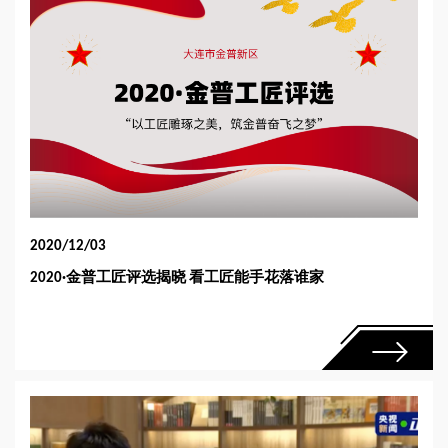
团
有
限
公
司
2020/12/03
2020·金普工匠评选揭晓 看工匠能手花落谁家