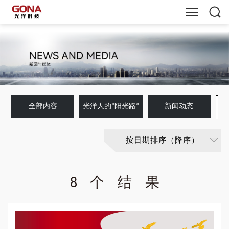
关闭
集团产业
大
产品与技术
连
新闻与媒体
全部内容
光洋人的”阳光路“
新闻动态
光
关于我们
洋
按日期排序（降序）
科
8个结果
技
集